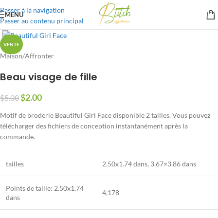
Passer à la navigation
MENU
Passer au contenu principal
VENTE
Maison
/
Affronter
Beau visage de fille
$
2.00
$
5.00
Motif de broderie Beautiful Girl Face disponible 2 tailles. Vous pouvez
télécharger des fichiers de conception instantanément après la
commande.
tailles
2.50
x1
.74
dans, 3.67×3.86 dans
Points de taille:
2.50
x1
.74
4,178
dans