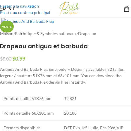
Passer à la navigation
MENU
Passer au contenu principal
VENTE
Maison
/
Patriotique & Symboles nationaux
/
Drapeaux
Drapeau antigua et barbuda
$
0.99
$
5.00
Antigua And Barbuda Flag Embroidery Design is available in
2 tailles,
largeur / hauteur: 51X76 mm et 68x101 mm.
You can download the
Antigua And Barbuda Flag design files instantly
.
Points de taille:51X76 mm
12,821
Points de taille:68X101 mm
20,188
Formats disponibles
DST, Exp, Jef, Huile, Pes, Xxx, VIP