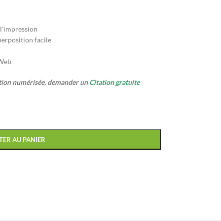
 l'impression
erposition facile
 Web
ption numérisée, demander un
Citation gratuite
TER AU PANIER