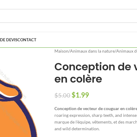
DE DEVIS
CONTACT
Maison
/
Animaux dans la nature
/
Animaux de
Conception de 
en colère
$
1.99
$
5.00
Conception de vecteur de couguar en colèr
roaring expression
,
sharp teeth
,
and intense
marque de l'équipe, vêtements, et des marc
and wild determination
.