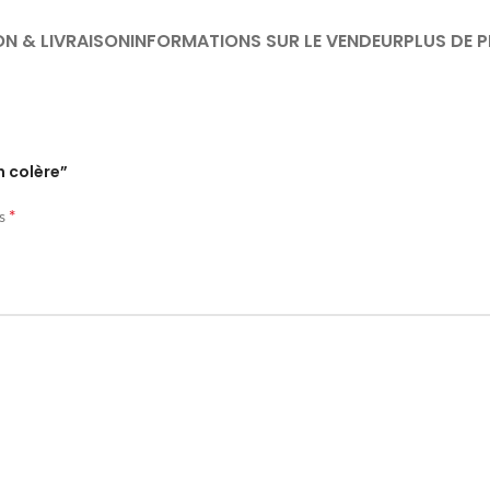
ON & LIVRAISON
INFORMATIONS SUR LE VENDEUR
PLUS DE 
n colère”
*
és