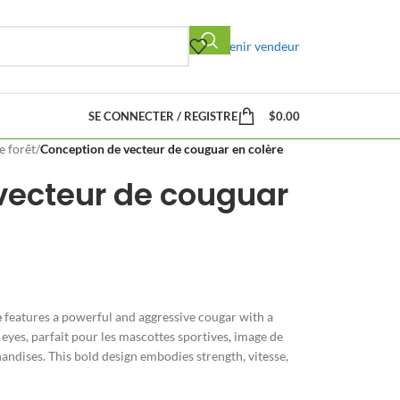
Devenir vendeur
SE CONNECTER / REGISTRE
$
0.00
 forêt
/
Conception de vecteur de couguar en colère
vecteur de couguar
e
features a powerful and aggressive cougar with a
 eyes
, parfait pour les mascottes sportives, image de
handises.
This bold design embodies strength
, vitesse,