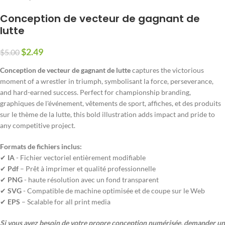
Conception de vecteur de gagnant de
lutte
$
2.49
$
5.00
Conception de vecteur de gagnant de lutte
captures the victorious
moment of a wrestler in triumph
, symbolisant la force,
perseverance
,
and hard-earned success
.
Perfect for championship branding
,
graphiques de l'événement, vêtements de sport, affiches, et des produits
sur le thème de la lutte,
this bold illustration adds impact and pride to
any competitive project
.
Formats de fichiers inclus:
✔
IA
- Fichier vectoriel entièrement modifiable
✔
Pdf
– Prêt à imprimer et qualité professionnelle
✔
PNG
- haute résolution avec un fond transparent
✔
SVG
- Compatible de machine optimisée et de coupe sur le Web
✔
EPS
– Scalable for all print media
Si vous avez besoin de votre propre conception numérisée, demander un