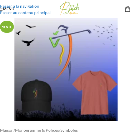
Passer à la navigation
MENU
Passer au contenu principal
VENTE
Maison
/
Monogramme & Polices
/
Symboles