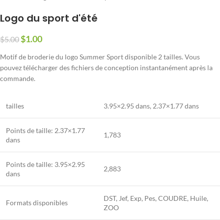
Logo du sport d'été
$
1.00
$
5.00
Motif de broderie du logo Summer Sport disponible 2 tailles. Vous
pouvez télécharger des fichiers de conception instantanément après la
commande.
tailles
3.95×2.95 dans, 2.37×1.77 dans
Points de taille:
2.37×1.77
1,783
dans
Points de taille:
3.95×2.95
2,883
dans
DST, Jef, Exp, Pes, COUDRE, Huile,
Formats disponibles
ZOO