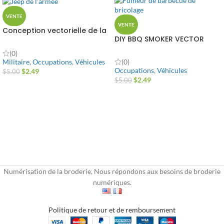
VENTE
VENTE
Conception vectorielle de la
DIY BBQ SMOKER VECTOR
jeep de l'armée
DESIGN
(0)
(0)
Militaire
,
Occupations
,
Véhicules
Occupations
,
Véhicules
$
2.49
$
5.00
$
2.49
$
5.00
Numérisation de la broderie, Nous répondons aux besoins de broderie
numériques.
Politique de retour et de remboursement