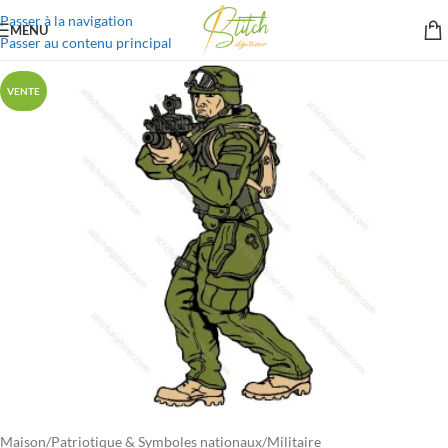
Passer à la navigation
MENU
Passer au contenu principal
VENTE
Maison
/
Patriotique & Symboles nationaux
/
Militaire