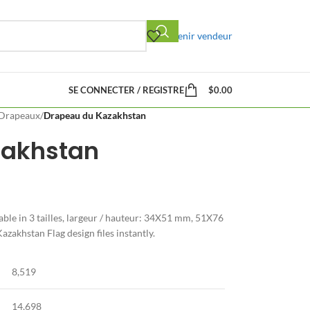
Devenir vendeur
SE CONNECTER / REGISTRE
$
0.00
Drapeaux
/
Drapeau du Kazakhstan
zakhstan
able in
3 tailles, largeur / hauteur: 34X51 mm, 51X76
zakhstan Flag design files instantly
.
8,519
14,698