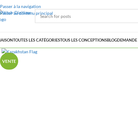
Passer à la navigation
Passer au contenu principal
AISON
TOUTES LES CATÉGORIES
TOUS LES CONCEPTIONS
BLOG
DEMANDE 
VENTE