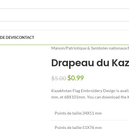
DE DEVIS
CONTACT
Maison
/
Patriotique & Symboles nationaux
/
Drapeau du Ka
$
0.99
$
5.00
Kazakhstan Flag Embroidery Design is avail
mm, et 68X101mm.
You can download the Ka
Points de taille:34X51 mm
Points de taille:51X76 mm