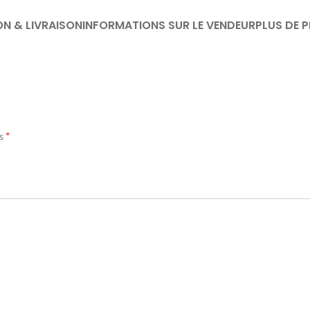
ON & LIVRAISON
INFORMATIONS SUR LE VENDEUR
PLUS DE 
*
és