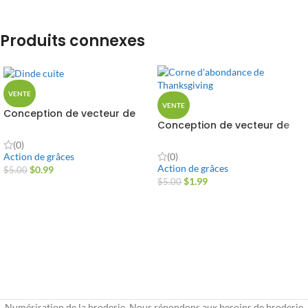
Produits connexes
VENTE
VENTE
Conception de vecteur de
Conception de vecteur de
dinde cuit
corne d'abondance de
(0)
Thanksgiving
(0)
Action de grâces
Action de grâces
$
0.99
$
5.00
$
1.99
$
5.00
Numérisation de la broderie, Nous répondons aux besoins de broderie