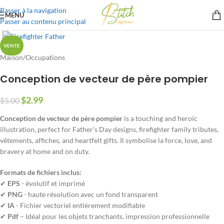
Passer à la navigation
MENU
Passer au contenu principal
VENTE
Maison
/
Occupations
Conception de vecteur de père pompier
$
2.99
$
5.00
Conception de vecteur de père pompier
is a touching and heroic
illustration
,
perfect for Father’s Day designs
,
firefighter family tributes
,
vêtements, affiches,
and heartfelt gifts
. Il symbolise la force,
love
,
and
bravery at home and on duty
.
Formats de fichiers inclus:
✔
EPS
- évolutif et imprimé
✔
PNG
- haute résolution avec un fond transparent
✔
IA
- Fichier vectoriel entièrement modifiable
✔
Pdf
– Idéal pour les objets tranchants, impression professionnelle