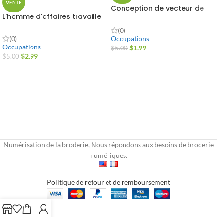
VENTE
Conception de vecteur de
L'homme d'affaires travaille
camion à ordures
sur la conception de vecteur
(0)
d'ordinateur portable
(0)
Occupations
Occupations
$
1.99
$
5.00
$
2.99
$
5.00
Numérisation de la broderie, Nous répondons aux besoins de broderie
numériques.
Politique de retour et de remboursement