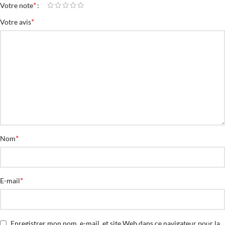
*
Votre note
*
Votre avis
*
Nom
*
E-mail
Enregistrer mon nom, e-mail, et site Web dans ce navigateur pour la