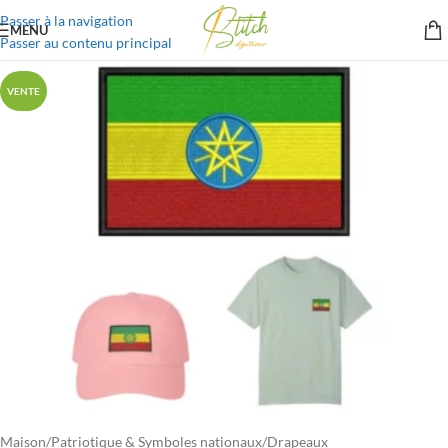
Passer à la navigation
MENU
Passer au contenu principal
VENTE
Maison
/
Patriotique & Symboles nationaux
/
Drapeaux