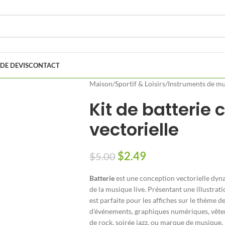
DE DEVIS
CONTACT
Maison
/
Sportif & Loisirs
/
Instruments de m
Kit de batterie
vectorielle
$
2.49
$
5.00
Batterie
est une conception vectorielle dyna
de la musique live. Présentant une illustrati
est parfaite pour les affiches sur le thème 
d'événements, graphiques numériques, vêtem
de rock, soirée jazz, ou marque de musique,