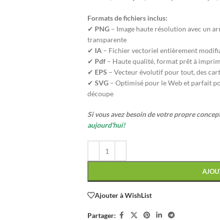
Formats de fichiers inclus:
✔
PNG
– Image haute résolution avec un ar
transparente
✔
IA
– Fichier vectoriel entièrement modifi
✔
Pdf
– Haute qualité, format prêt à impri
✔
EPS
– Vecteur évolutif pour tout, des car
✔
SVG
– Optimisé pour le Web et parfait p
découpe
Si vous avez besoin de votre propre conce
aujourd'hui!
AJOU
Ajouter à WishList
Partager: