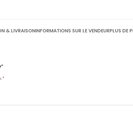
ON & LIVRAISON
INFORMATIONS SUR LE VENDEUR
PLUS DE 
e”
*
és