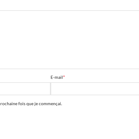
*
E-mail
prochaine fois que je commençai.