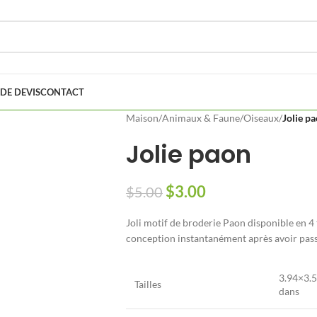
DE DEVIS
CONTACT
Maison
/
Animaux & Faune
/
Oiseaux
/
Jolie p
Jolie paon
$
3.00
$
5.00
Joli motif de broderie Paon disponible en 4 
conception instantanément après avoir pa
3.94×3.5
Tailles
dans