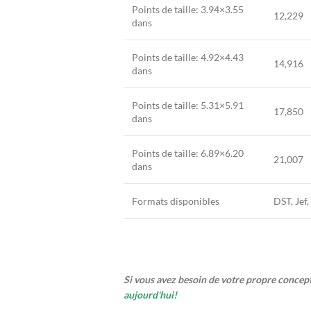
Points de taille: 3.94×3.55
12,229
dans
Points de taille: 4.92×4.43
14,916
dans
Points de taille: 5.31×5.91
17,850
dans
Points de taille: 6.89×6.20
21,007
dans
Formats disponibles
DST, Jef
Si vous avez besoin de votre propre conce
aujourd'hui!