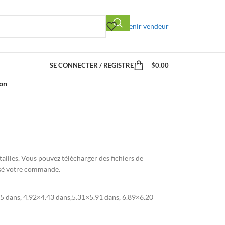
Devenir vendeur
SE CONNECTER / REGISTRE
$
0.00
aon
tailles. Vous pouvez télécharger des fichiers de
ssé votre commande.
5 dans, 4.92×4.43 dans,5.31×5.91 dans, 6.89×6.20