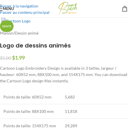
Passer à la navigation
MENU
Passer au contenu principal
VENTE
Maison
/
Dessin animé
Logo de dessins animés
$
1.99
$
5.00
Cartoon Logo Embroidery Design is available in
3 tailles, largeur /
hauteur: 60
X52 mm
, 88X100 mm,
and 154X175 mm
.
You can download
the Cartoon Logo design files instantly
.
Points de taille: 60
X52 mm
5,682
Points de taille: 88X100 mm
11,818
Points de taille: 154X175 mm
29,289