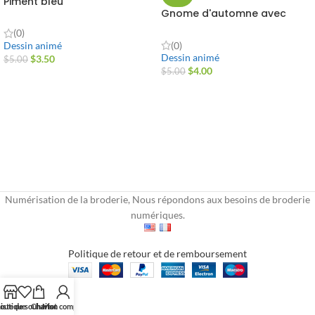
Piment bleu
Gnome d'automne avec
citrouille
(0)
Dessin animé
(0)
Dessin animé
$
3.50
$
5.00
$
4.00
$
5.00
Numérisation de la broderie, Nous répondons aux besoins de broderie
numériques.
Politique de retour et de remboursement
outique
iste de souhaits
Chariot
Mon compte