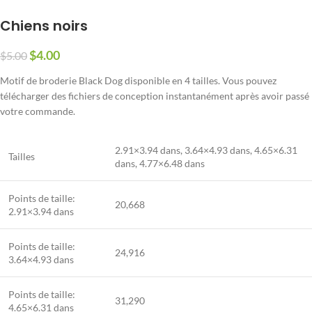
Chiens noirs
$
4.00
$
5.00
Motif de broderie Black Dog disponible en 4 tailles. Vous pouvez
télécharger des fichiers de conception instantanément après avoir passé
votre commande.
2.91×3.94 dans, 3.64×4.93 dans, 4.65×6.31
Tailles
dans, 4.77×6.48 dans
Points de taille:
20,668
2.91×3.94 dans
Points de taille:
24,916
3.64×4.93 dans
Points de taille:
31,290
4.65×6.31 dans