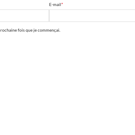
*
E-mail
prochaine fois que je commençai.
VENTE
Conception de vecteur de gorilles
(0)