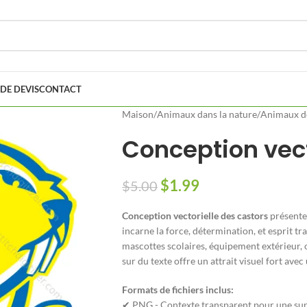
DE DEVIS
CONTACT
Maison
/
Animaux dans la nature
/
Animaux de
Conception vect
$
1.99
$
5.00
Conception vectorielle des castors
présente
incarne la force, détermination, et esprit tra
mascottes scolaires, équipement extérieur,
sur du texte offre un attrait visuel fort ave
Formats de fichiers inclus:
✔ PNG - Contexte transparent pour une sup