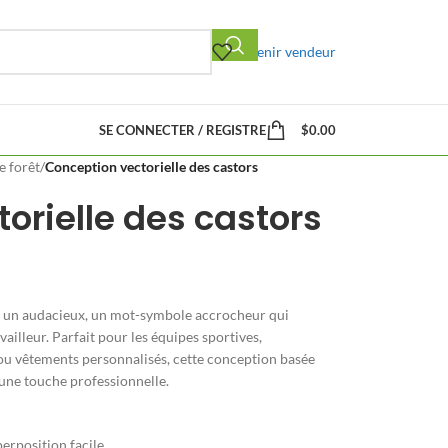
Devenir vendeur
SE CONNECTER / REGISTRE
$
0.00
 forêt
/
Conception vectorielle des castors
orielle des castors
 un audacieux, un mot-symbole accrocheur qui
vailleur. Parfait pour les équipes sportives,
 ou vêtements personnalisés, cette conception basée
c une touche professionnelle.
erposition facile