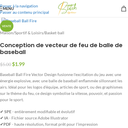
Passer à la navigation
MENU
Passer au contenu principal
VENTE
Maison
/
Sportif & Loisirs
/
Basket-ball
Conception de vecteur de feu de balle de
baseball
$
1.99
$
5.00
Baseball Ball Fire Vector Design fusionne l'excitation du jeu avec une
énergie explosive, avec une balle de baseball enflammée sillonnant les
airs. Idéal pour les logos d'équipe, articles de sport, ou des graphismes
sur le thème du feu, ce design symbolise la vitesse, pouvoir, et passion
pour le sport.
✔ SPE
- entièrement modifiable et évolutif
✔ IA
- Fichier source Adobe Illustrator
✔PDF
- haute résolution, format prêt pour l'impression